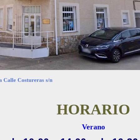
stureras s/n
HORARIO
Verano