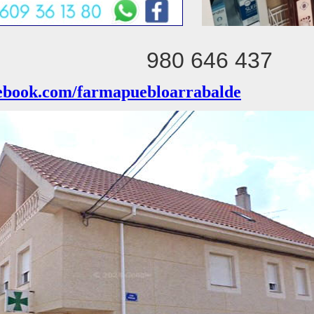
980 646 437
cebook.com/farmapuebloarrabalde