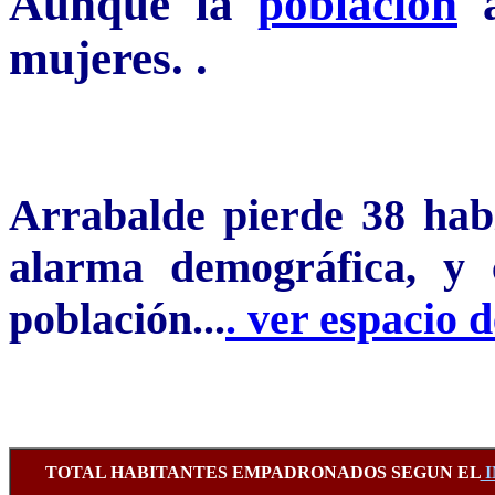
Aunque la
población
mujeres. .
Arrabalde pierde 38 habi
alarma demográfica, y 
población...
. ver espacio d
TOTAL HABITANTES EMPADRONADOS SEGUN EL
I